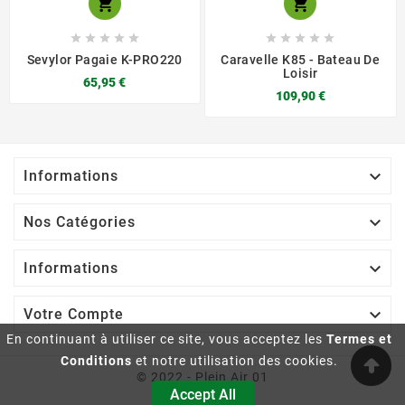












Sevylor Pagaie K-PRO220
Caravelle K85 - Bateau De
Loisir
65,95 €
109,90 €

Informations

Nos Catégories

Informations

Votre Compte
En continuant à utiliser ce site, vous acceptez les
Termes et
Conditions
et notre utilisation des cookies.
© 2022 - Plein Air 01
Accept All