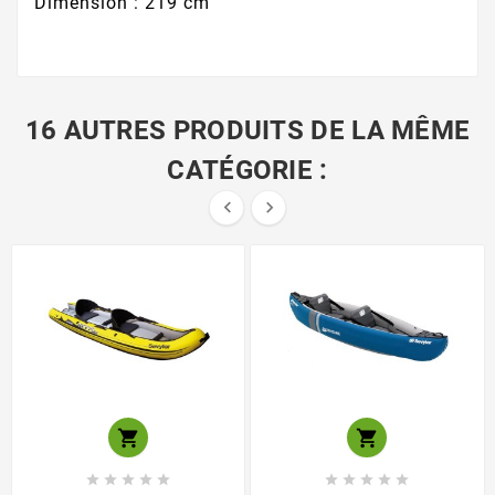
Dimension : 219 cm
16 AUTRES PRODUITS DE LA MÊME
CATÉGORIE :













