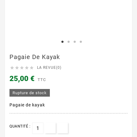
Pagaie De Kayak





LA REVUE(0)
25,00 €
TTC
Rupture de stock
Pagaie de kayak
QUANTITÉ :