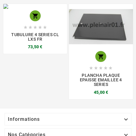






TUBULURE 4 SERIES CL
LXS FR
73,50 €






PLANCHA PLAQUE
EPAISSE EMAILLEE 4
SERIES
45,00 €

Informations

Nos Catégories