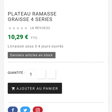
PLATEAU RAMASSE
GRAISSE 4 SERIES





LA REVUE(0)
10,29 €
TTC
Livraison sous 3-4 jours ouvrés
Derniers articles en stock
QUANTITÉ :
AJOUTER AU PANIER
