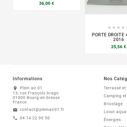
36,00 €






PORTE DROITE 
2016
25,56 €

Informations
Nos Catég
Plein air 01
Terrasse et
location_on
13, rue François Arago
Camping et
01000 Bourg-en-bresse
France
Bricolage
contact@pleinair01.fr
email
Loisir aqua
04 74 22 90 50
call
Énergies