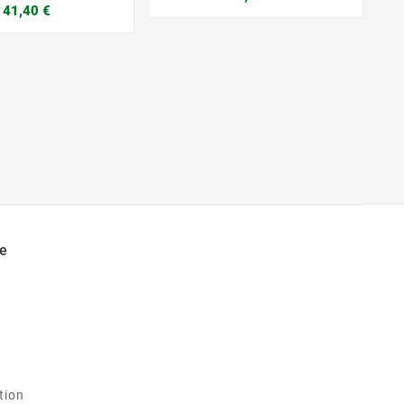
41,40 €




e
tion