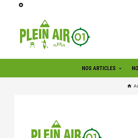

NOS ARTICLES
NO
A