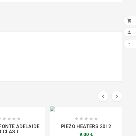















FONTE ADELAIDE
PIEZO HEATERS 2012
V
3 CLAS L
9,00 €