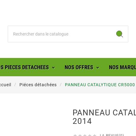
S PIECES DETACHEES
NOS OFFRES
NOS MARQ
ccueil
Piéces détachées
PANNEAU CATALYTIQUE CR5000
PANNEAU CATAL
2014





LA REVUE(0)