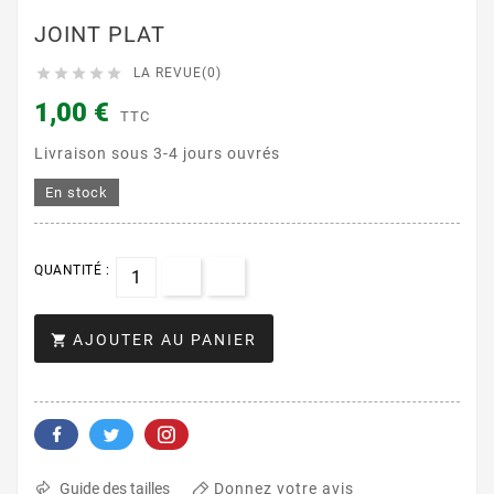
JOINT PLAT





LA REVUE(0)
1,00 €
TTC
Livraison sous 3-4 jours ouvrés
En stock
QUANTITÉ :
AJOUTER AU PANIER

Donnez votre avis
Guide des tailles