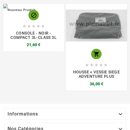
Nouveau Produit






CONSOLE - NOIR -
COMPACT 3L-CLASS 3L
21,60 €






HOUSSE + VESSIE SIEGE
ADVENTURE PLUS
36,00 €

Informations

Nos Catégories