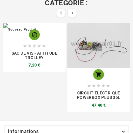
CATÉGORIE :


Nouveau Produit






SAC DE VIS - ATTITUDE
TROLLEY
7,20 €






CIRCUIT ELECTRIQUE
POWERBOX PLUS 36L
47,48 €

Informations