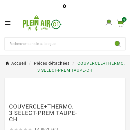

0

Accueil
Piéces détachées
COUVERCLE+THERMO.
3 SELECT-PREM TAUPE-CH
COUVERCLE+THERMO.
3 SELECT-PREM TAUPE-
CH





LA REVUE(0)