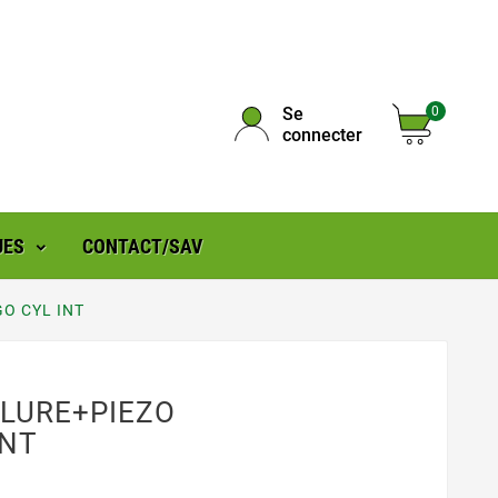
Se
0
connecter
UES
CONTACT/SAV
O CYL INT
LURE+PIEZO
INT