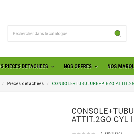
S PIECES DETACHEES
NOS OFFRES
NOS MARQ
Piéces détachées
CONSOLE+TUBULURE+PIEZO ATTIT.2G
CONSOLE+TUBU
ATTIT.2GO CYL 





LA REVUE(0)