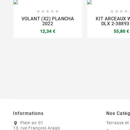









VOLANT (X2) PLANCHA
KIT ARCEAUX 
2022
DLX 2-38893
12,34 €
55,80 €



Informations
Nos Catég
Plein air 01
Terrasse et
location_on
13, rue François Arago