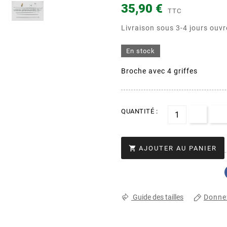
35,90 €
TTC
Livraison sous 3-4 jours ouvr
En stock
Broche avec 4 griffes
QUANTITÉ :

AJOUTER AU PANIER
Donnez
Guide des tailles