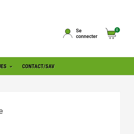
Se
0
connecter
UES
CONTACT/SAV
e