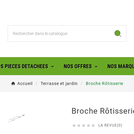
S PIECES DETACHEES
NOS OFFRES
NOS MARQ
Accueil
Terrasse et jardin
Broche Rôtisserie
Broche Rôtisseri





LA REVUE(0)