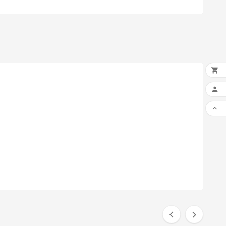




