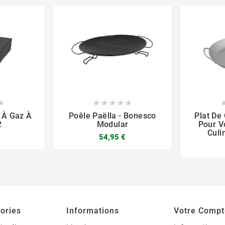






 À Gaz À
Poêle Paëlla - Bonesco
Plat De 
2
Modular
Pour Vo
Culi
54,95 €



ories
Informations
Votre Compt