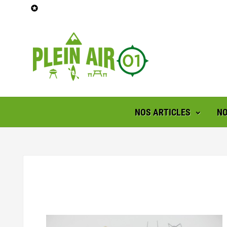

NOS ARTICLES
NO