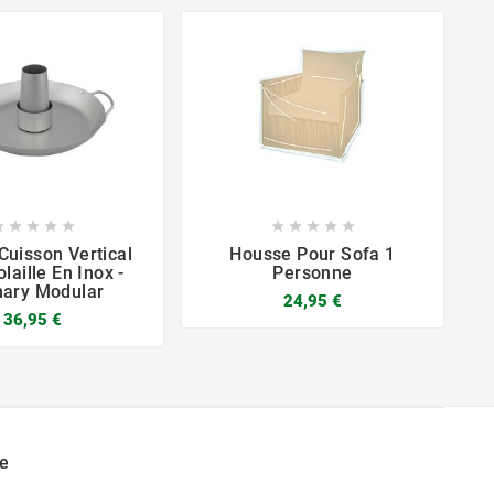










Cuisson Vertical
Housse Pour Sofa 1
P
laille En Inox -
Personne
nary Modular
24,95 €
36,95 €




e