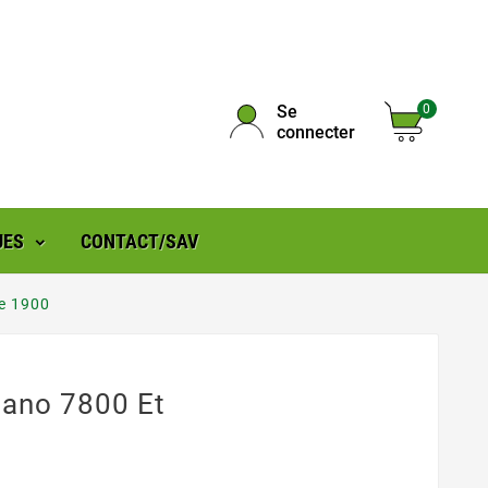
Se
0
connecter
UES
CONTACT/SAV
ne 1900
lano 7800 Et