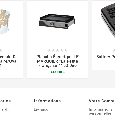






semble De
Plancha Électrique LE
Battery P
aire/oval
MARQUIER "la Petite
M
Française " 150 Duo
333,00 €



ories
Informations
Votre Compt
 jardin
Livraison
Informations
personnelles