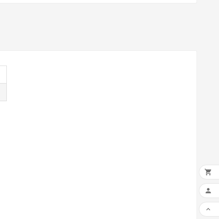


