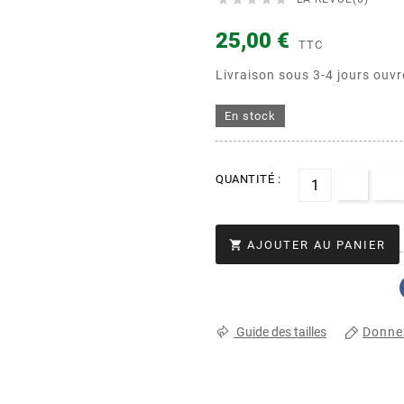
25,00 €
TTC
Livraison sous 3-4 jours ouvr
En stock
QUANTITÉ :

AJOUTER AU PANIER
Donnez
Guide des tailles