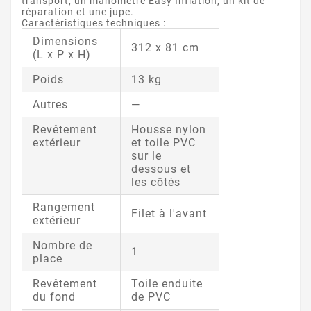
transport, un manomètre Easy Inflation, un kit de
réparation et une jupe.
Caractéristiques techniques :
Dimensions
312 x 81 cm
(L x P x H)
Poids
13 kg
Autres
—
Revêtement
Housse nylon
extérieur
et toile PVC
sur le
dessous et
les côtés
Rangement
Filet à l'avant
extérieur
Nombre de
1
place
Revêtement
Toile enduite
du fond
de PVC